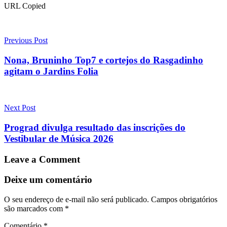
URL Copied
Post
navigation
Previous Post
Nona, Bruninho Top7 e cortejos do Rasgadinho
agitam o Jardins Folia
Next Post
Prograd divulga resultado das inscrições do
Vestibular de Música 2026
Leave a Comment
Deixe um comentário
O seu endereço de e-mail não será publicado.
Campos obrigatórios
são marcados com
*
Comentário
*