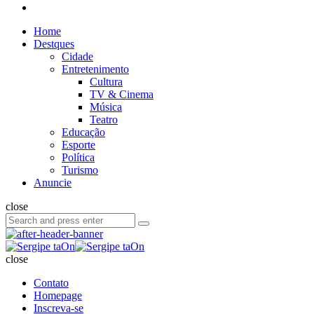
Search
Home
Destques
Cidade
Entretenimento
Cultura
TV & Cinema
Música
Teatro
Educação
Esporte
Política
Turismo
Anuncie
close
Search
Search
for:
Sergipe
taOn
close
Contato
Homepage
Inscreva-se