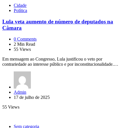
Cidade
Política
Lula veta aumento de número de deputados na
Câmara
0
Comments
2
Min Read
55
Views
Em mensagem ao Congresso, Lula justificou o veto por
contrariedade ao interesse público e por inconstitucionalidade.…
Posted
Admin
by
17 de julho de 2025
55
Views
Sem categoria