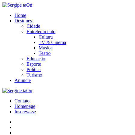
Menu
Home
Destques
Cidade
Entretenimento
Cultura
TV & Cinema
Música
Teatro
Educação
Esporte
Política
Turismo
Anuncie
Search
Menu
Sergipe
taOn
Contato
Homepage
Inscreva-se