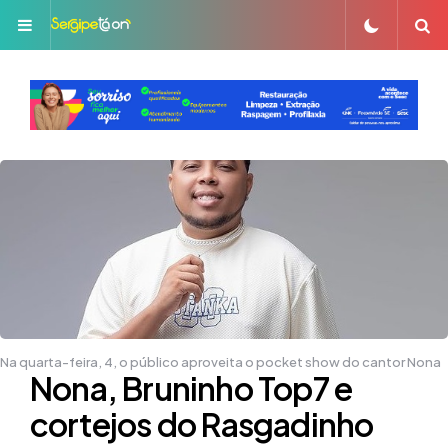
Menu
S
Na quarta-feira, 4, o público aproveita o pocket show do cantor Nona
Nona, Bruninho Top7 e
cortejos do Rasgadinho