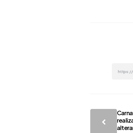
Post
Carna
realiz
navigati
altera