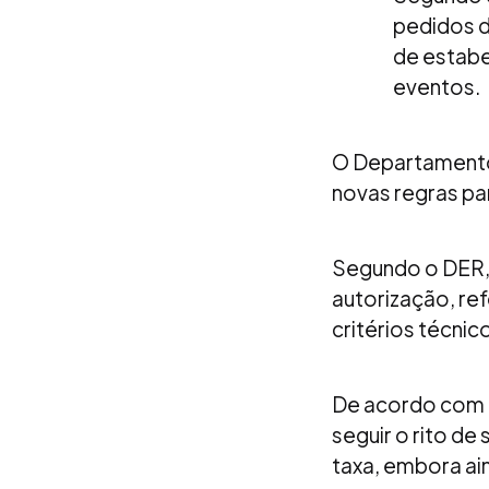
pedidos d
de estabel
eventos.
O Departamento 
novas regras pa
Segundo o DER, a
autorização, ref
critérios técnic
De acordo com a
seguir o rito de
taxa, embora ai