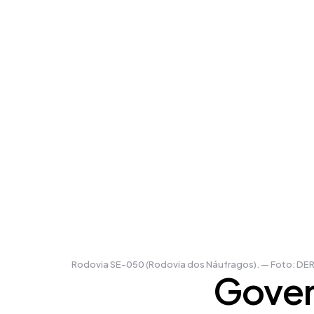
Rodovia SE-050 (Rodovia dos Náufragos). — Foto: DE
Gover