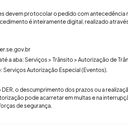
es devem protocolar o pedido com antecedência 
ocedimento é inteiramente digital, realizado através 
er.se.gov.br
té a aba: Serviços > Trânsito > Autorização de Trân
: Serviços Autorização Especial (Eventos).
 DER, o descumprimento dos prazos ou a realizaç
torização pode acarretar em multas e na interrupç
 forças de segurança.