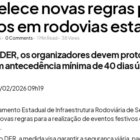
elece novas regras 
os em rodovias est
6
0
Comments
1
Min Read
38
Views
DER, os organizadores devem proto
 antecedência mínima de 40 dias ú
5/02/2026 09h19
mento Estadual de Infraestrutura Rodoviária de S
novas regras para a realização de eventos festivos
.
 DER, a medida visa garantir a segurança viária, pa