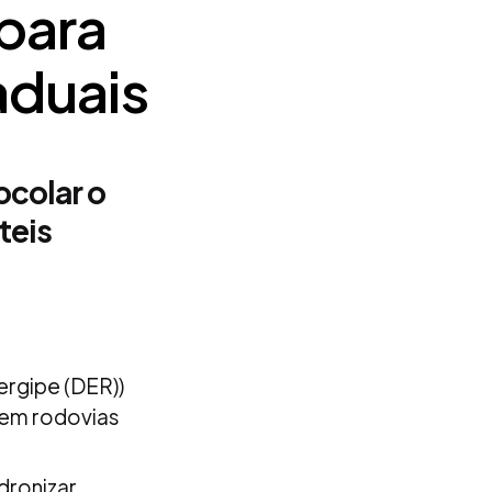
para
aduais
colar o
teis
ergipe (DER))
 em rodovias
dronizar