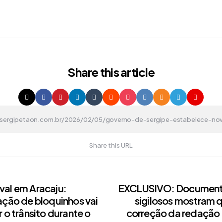
Share
this article
Share this URL
val em Aracaju:
EXCLUSIVO: Documen
ação de bloquinhos vai
sigilosos mostram 
on
r o trânsito durante o
correção da redação