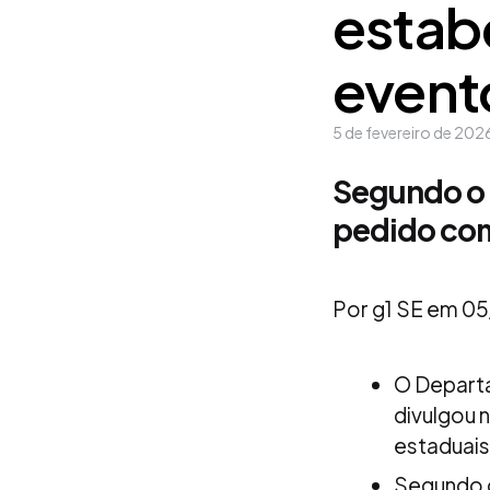
estab
event
5 de fevereiro de 202
Segundo o 
pedido com
Por g1 SE em 0
O Departa
divulgou 
estaduais
Segundo o