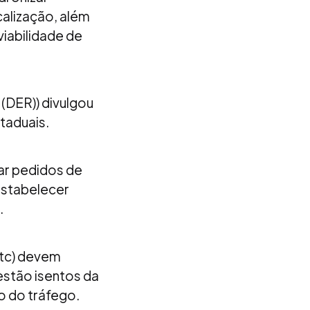
calização, além
viabilidade de
(DER)) divulgou
taduais.
zar pedidos de
 estabelecer
.
etc) devem
 estão isentos da
o do tráfego.