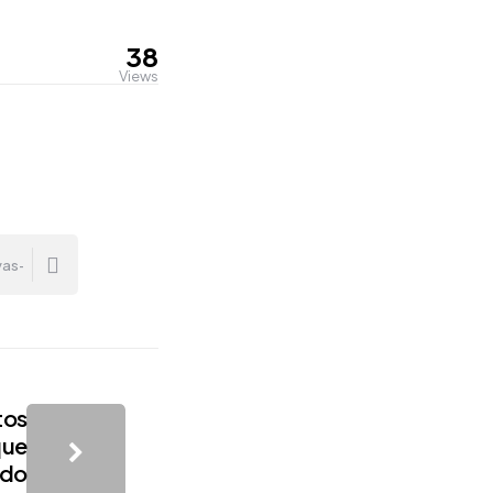
38
Views
tos
que
 do