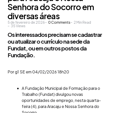
Senhora do Socorro em
diversas áreas
5 de fevereiro de 2026
0
Comments
2
Min Read
35
Views
Os interessados precisam se cadastrar
ou atualizar o currículo na sede da
Fundat, ou em outros postos da
Fundação.
Por g1 SE em 04/02/2026 18h20
A Fundação Municipal de Formação para o
Trabalho (Fundat) divulgou novas
oportunidades de emprego, nesta quarta-
feira (4), para Aracaju e Nossa Senhora do
Socorro.