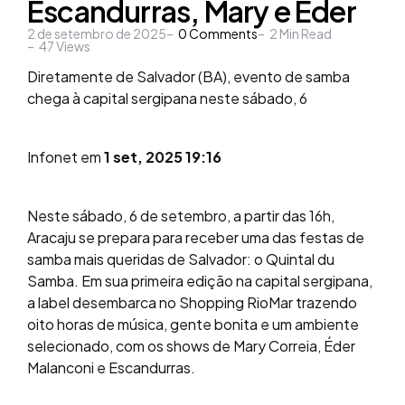
Escandurras, Mary e Éder
2 de setembro de 2025
0
Comments
2
Min Read
47
Views
Diretamente de Salvador (BA), evento de samba
chega à capital sergipana neste sábado, 6
Infonet em
1 set, 2025 19:16
Neste sábado, 6 de setembro, a partir das 16h,
Aracaju se prepara para receber uma das festas de
samba mais queridas de Salvador: o Quintal du
Samba. Em sua primeira edição na capital sergipana,
a label desembarca no Shopping RioMar trazendo
oito horas de música, gente bonita e um ambiente
selecionado, com os shows de Mary Correia, Éder
Malanconi e Escandurras.