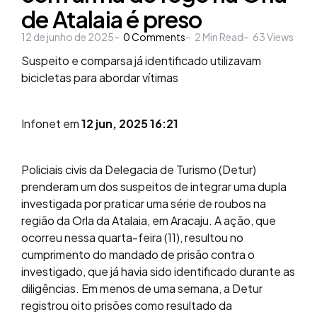
de Atalaia é preso
12 de junho de 2025
0
Comments
2
Min Read
63
Views
Suspeito e comparsa já identificado utilizavam
bicicletas para abordar vítimas
Infonet em
12 jun, 2025 16:21
Policiais civis da Delegacia de Turismo (Detur)
prenderam um dos suspeitos de integrar uma dupla
investigada por praticar uma série de roubos na
região da Orla da Atalaia, em Aracaju. A ação, que
ocorreu nessa quarta-feira (11), resultou no
cumprimento do mandado de prisão contra o
investigado, que já havia sido identificado durante as
diligências. Em menos de uma semana, a Detur
registrou oito prisões como resultado da