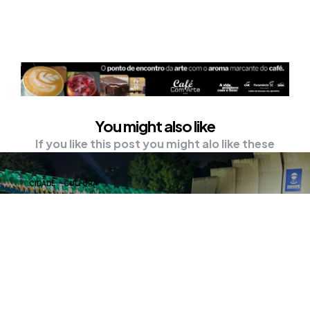
You might also like
If you like this post you might alo like these
CIDADE
CULTURA
Concurso de Quadrilha Junina
Arranca Unha tem início nesta
terça, 17
A programação terá início às 19h, com
apresentação do espetáculo “Feira do
Caju”, do grupo Nu…
0
Comments
2
Min Read