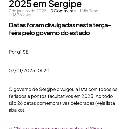
2025 em Sergipe
7 de janeiro de 2025
0
Comments
1
Min Read
183
Views
Datas foram divulgadas nesta terça-
feira pelo governo do estado
Por g1 SE
07/01/2025 10h20
O governo de Sergipe divulgou a lista com todos os
feriados e pontos facultativos em 2025. Ao todo
são 26 datas comemorativas celebradas (veja lista
abaixo).
✅
Clique aqui para seguir o canal do g1 SE no